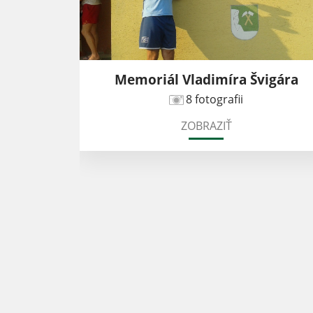
2
Memoriál Vladimíra Švigára
8 fotografii
ZOBRAZIŤ