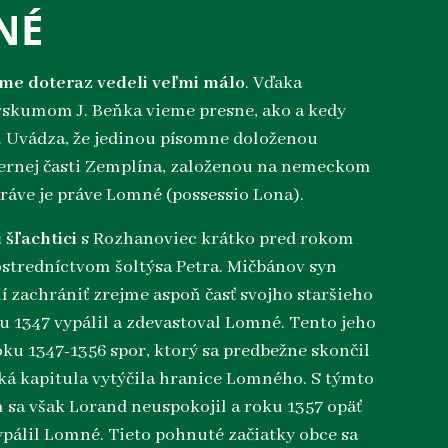
NÉ
e doteraz vedeli veľmi málo
. Vďaka
skumom J. Beňka vieme presne, ako a kedy
. Uvádza, že jedinou písomne doloženou
ernej časti Zemplína, založenou na nemeckom
áve je práve Lomné (possessio Lona).
 šľachtici
s Rozhanoviec krátko pred rokom
rostredníctvom šoltýsa Petra. Mičbánov syn
lí zachrániť zrejme aspoň časť svojho staršieho
u 1347 vypálil a zdevastoval Lomné. Tento jeho
roku 1347-1356 spor, ktorý sa predbežne skončil
ská kapitula vytýčila hranice Lomného. S týmto
sa však Lorand neuspokojil a roku 1357 opäť
ypálil Lomné. Tieto pohnuté začiatky obce sa