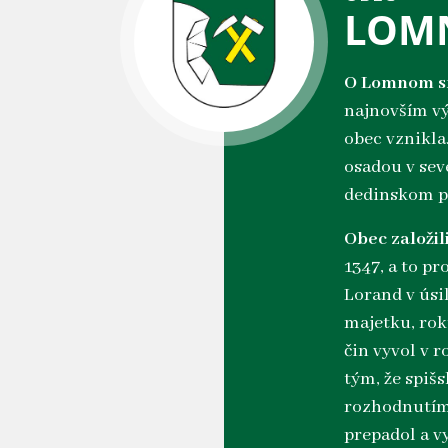
LOM
O Lomnom sm
najnovším vý
obec vznikla
osadou v sev
dedinskom pr
Obec založili
1347, a to p
Lorand v úsi
majetku, rok
čin vyvol v 
tým, že spiš
rozhodnutím 
prepadol a v