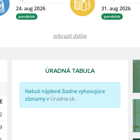
24. aug 2026
31. aug 2026
pondelok
pondelok
zobraziť ďalšie
ÚRADNÁ TABUĽA
Neboli nájdené žiadne vyhovujúce
záznamy v
Úradne.sk.
E
2
9