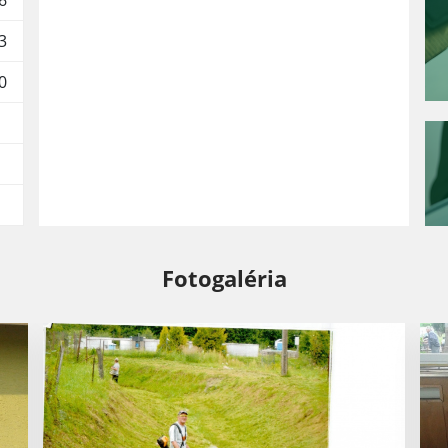
6
3
0
Fotogaléria