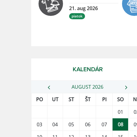
21. aug 2026
piatok
KALENDÁR
AUGUST 2026
PO
UT
ST
ŠT
PI
SO
N
01
0
03
04
05
06
07
08
0