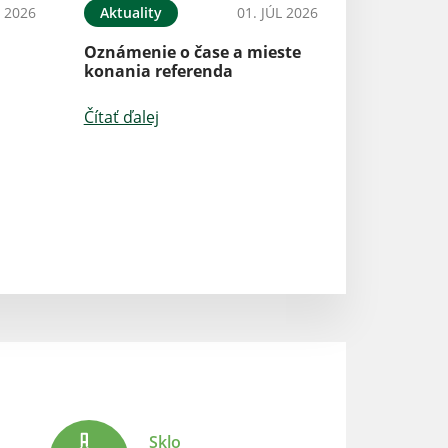
L 2026
Aktuality
01. JÚL 2026
Záverečný účet 
Oznámenie o čase a mieste
konania referenda
Čítať ďalej
Čítať ďalej
Sklo