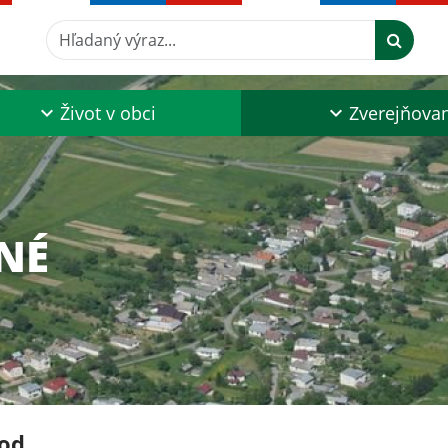
Hľadaný výraz...
Život v obci
Zverejňova
NÉ
od