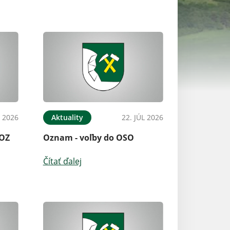
L 2026
Aktuality
22. JÚL 2026
Aktuality
 OZ
Oznam - voľby do OSO
Text referendov
Čítať ďalej
Čítať ďalej