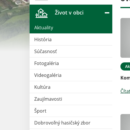
Život v obci
Aktuality
História
Súčasnosť
Fotogaléria
01. JÚL 2026
Aktuality
29. JÚN 2026
Ak
Videogaléria
et za rok 2025
Pozvánka na festival do
Kom
Mikovej
Kultúra
Číta
Čítať ďalej
Zaujímavosti
Šport
Dobrovoľný hasičský zbor