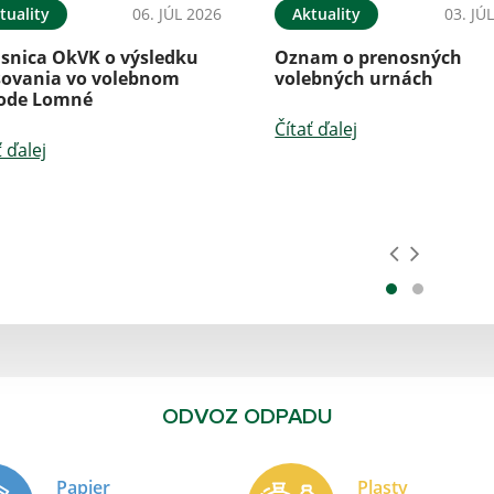
tuality
06. JÚL 2026
Aktuality
03. JÚ
isnica OkVK o výsledku
Oznam o prenosných
sovania vo volebnom
volebných urnách
ode Lomné
Čítať ďalej
ť ďalej
ODVOZ ODPADU
Papier
Plasty