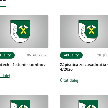
tuality
06. AUG 2026
Aktuality
28. JÚ
tech - čistenie komínov
Zápisnica zo zasadnutia
4/2026
ť ďalej
Čítať ďalej