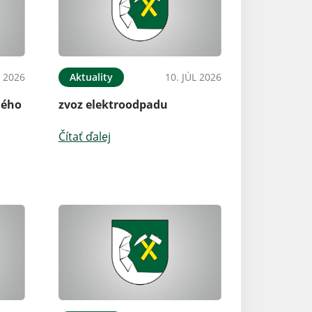
L 2026
Aktuality
10. JÚL 2026
Aktuality
ného
zvoz elektroodpadu
Domaša podujat
Čítať ďalej
Čítať ďalej
Aktuality