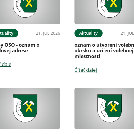
tuality
21. JÚL 2026
Aktuality
21. JÚ
by OSO - oznam o
oznam o utvorení voleb
lovej adrese
okrsku a určení volebnej
miestnosti
ť ďalej
Čítať ďalej