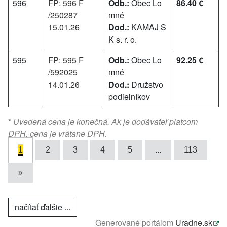
596
FP: 596 F
Odb.:
Obec Lo
86.40 €
/250287
mné
15.01.26
Dod.:
KAMAJ S
K s. r. o.
595
FP: 595 F
Odb.:
Obec Lo
92.25 €
/592025
mné
14.01.26
Dod.:
Družstvo
podielníkov
*
Uvedená cena je konečná. Ak je dodávateľ platcom
DPH, cena je vrátane DPH.
1
2
3
4
5
...
113
»
načítať ďalšie ...
Generované portálom
Uradne.sk