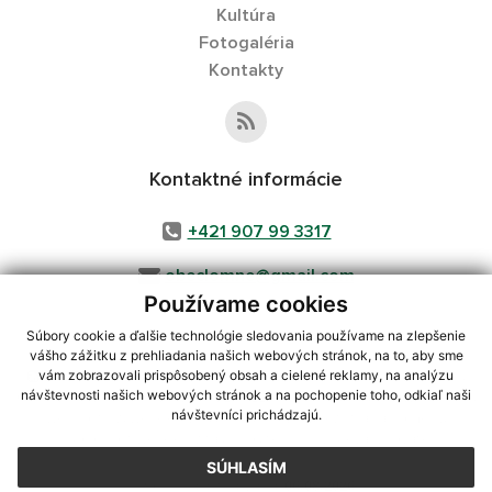
Kultúra
Fotogaléria
Kontakty
Kontaktné informácie
+421 907 99 3317
obeclomne@gmail.com
Používame cookies
Súbory cookie a ďalšie technológie sledovania používame na zlepšenie
vášho zážitku z prehliadania našich webových stránok, na to, aby sme
využite možnosť získavania aktuálnych informácií s využitím RSS
,
vám zobrazovali prispôsobený obsah a cielené reklamy, na analýzu
CMS systém (redakčný) systém ECHELON 2,
Mapa stránok
,
web portál
,
návštevnosti našich webových stránok a na pochopenie toho, odkiaľ naši
návštevníci prichádzajú.
webhosting
,
webex.digital, s.r.o.
,
domény
,
registrácia domény
,
spoločnosť webex.digital, s.r.o.
,
technický prevádzkovateľ
SÚHLASÍM
Posledná aktualizácia:
06.08.2026