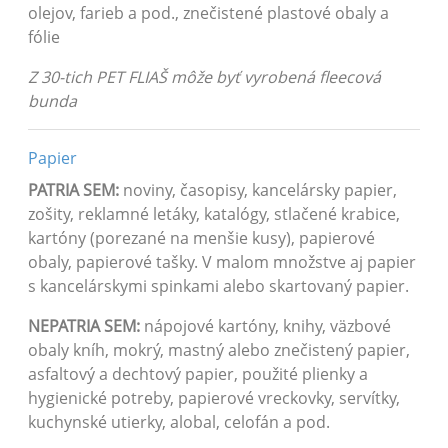
olejov, farieb a pod., znečistené plastové obaly a
fólie
Z 30-tich PET FLIAŠ môže byť vyrobená fleecová
bunda
Papier
PATRIA SEM:
noviny, časopisy, kancelársky papier,
zošity, reklamné letáky, katalógy, stlačené krabice,
kartóny (porezané na menšie kusy), papierové
obaly, papierové tašky. V malom množstve aj papier
s kancelárskymi spinkami alebo skartovaný papier.
NEPATRIA SEM:
nápojové kartóny, knihy, väzbové
obaly kníh, mokrý, mastný alebo znečistený papier,
asfaltový a dechtový papier, použité plienky a
hygienické potreby, papierové vreckovky, servítky,
kuchynské utierky, alobal, celofán a pod.