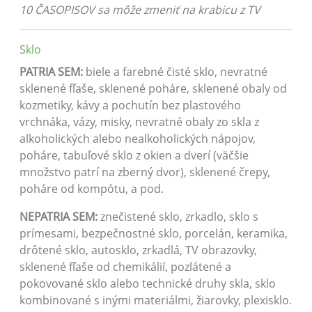
10 ČASOPISOV sa môže zmeniť na krabicu z TV
Sklo
PATRIA SEM:
biele a farebné čisté sklo, nevratné
sklenené fľaše, sklenené poháre, sklenené obaly od
kozmetiky, kávy a pochutín bez plastového
vrchnáka, vázy, misky, nevratné obaly zo skla z
alkoholických alebo nealkoholických nápojov,
poháre, tabuľové sklo z okien a dverí (väčšie
množstvo patrí na zberný dvor), sklenené črepy,
poháre od kompótu, a pod.
NEPATRIA SEM:
znečistené sklo, zrkadlo, sklo s
prímesami, bezpečnostné sklo, porcelán, keramika,
drôtené sklo, autosklo, zrkadlá, TV obrazovky,
sklenené fľaše od chemikálií, pozlátené a
pokovované sklo alebo technické druhy skla, sklo
kombinované s inými materiálmi, žiarovky, plexisklo.