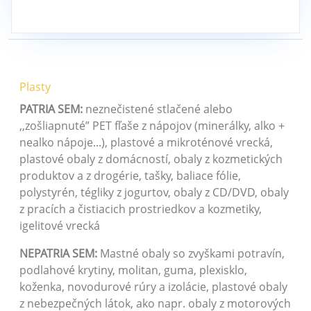
Plasty
PATRIA SEM:
neznečistené stlačené alebo
,,zošliapnuté” PET fľaše z nápojov (minerálky, alko +
nealko nápoje...), plastové a mikroténové vrecká,
plastové obaly z domácností, obaly z kozmetických
produktov a z drogérie, tašky, baliace fólie,
polystyrén, tégliky z jogurtov, obaly z CD/DVD, obaly
z pracích a čistiacich prostriedkov a kozmetiky,
igelitové vrecká
NEPATRIA SEM:
Mastné obaly so zvyškami potravín,
podlahové krytiny, molitan, guma, plexisklo,
koženka, novodurové rúry a izolácie, plastové obaly
z nebezpečných látok, ako napr. obaly z motorových