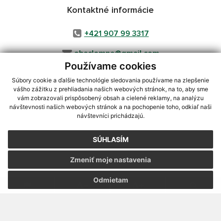
Kontaktné informácie
+421 907 99 3317
obeclomne@gmail.com
Používame cookies
Súbory cookie a ďalšie technológie sledovania používame na zlepšenie
vášho zážitku z prehliadania našich webových stránok, na to, aby sme
využite možnosť získavania aktuálnych informácií s využitím RSS
,
vám zobrazovali prispôsobený obsah a cielené reklamy, na analýzu
CMS systém (redakčný) systém ECHELON 2,
Mapa stránok
,
web portál
,
návštevnosti našich webových stránok a na pochopenie toho, odkiaľ naši
návštevníci prichádzajú.
webhosting
,
webex.digital, s.r.o.
,
domény
,
registrácia domény
,
spoločnosť webex.digital, s.r.o.
,
technický prevádzkovateľ
SÚHLASÍM
Posledná aktualizácia:
09.08.2026
Zmeniť moje nastavenia
Vytlačiť stránku
|
Vyhlásenie o prístupnosti
Autorské práva
|
Cookies
Odmietam
webdesign
|