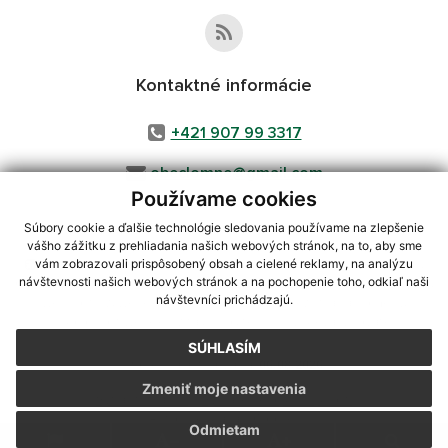
Kontaktné informácie
+421 907 99 3317
obeclomne@gmail.com
Používame cookies
Súbory cookie a ďalšie technológie sledovania používame na zlepšenie
vášho zážitku z prehliadania našich webových stránok, na to, aby sme
využite možnosť získavania aktuálnych informácií s využitím RSS
,
vám zobrazovali prispôsobený obsah a cielené reklamy, na analýzu
CMS systém (redakčný) systém ECHELON 2,
Mapa stránok
,
web portál
,
návštevnosti našich webových stránok a na pochopenie toho, odkiaľ naši
návštevníci prichádzajú.
webhosting
,
webex.digital, s.r.o.
,
domény
,
registrácia domény
,
spoločnosť webex.digital, s.r.o.
,
technický prevádzkovateľ
SÚHLASÍM
Posledná aktualizácia:
06.08.2026
Zmeniť moje nastavenia
Vytlačiť stránku
|
Vyhlásenie o prístupnosti
Autorské práva
|
Cookies
Odmietam