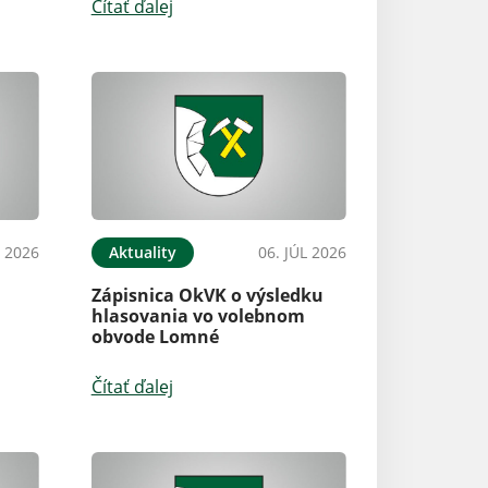
Čítať ďalej
L 2026
Aktuality
06. JÚL 2026
Zápisnica OkVK o výsledku
hlasovania vo volebnom
obvode Lomné
Čítať ďalej