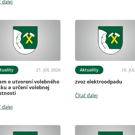
ť ďalej
tuality
21. JÚL 2026
Aktuality
10. JÚ
am o utvorení volebného
zvoz elektroodpadu
ku a určení volebnej
stnosti
Čítať ďalej
ť ďalej