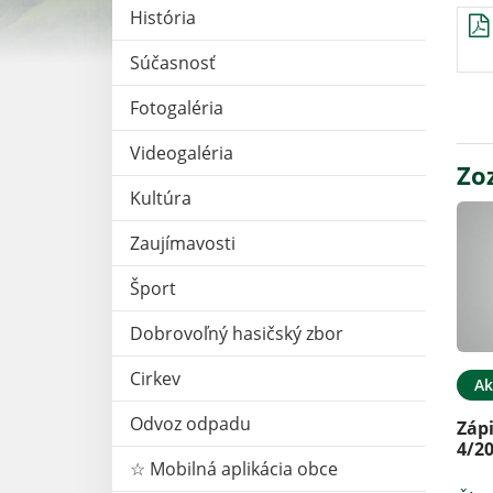
História
Súčasnosť
Fotogaléria
Videogaléria
Zo
Kultúra
Zaujímavosti
Šport
Dobrovoľný hasičský zbor
Cirkev
Ak
Odvoz odpadu
Záp
4/2
☆ Mobilná aplikácia obce