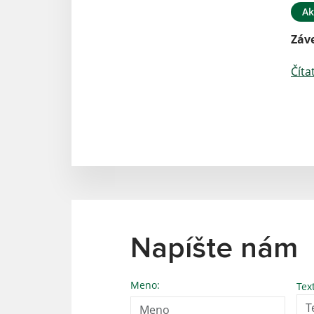
Ak
Záve
Číta
Napíšte nám
Meno:
Tex