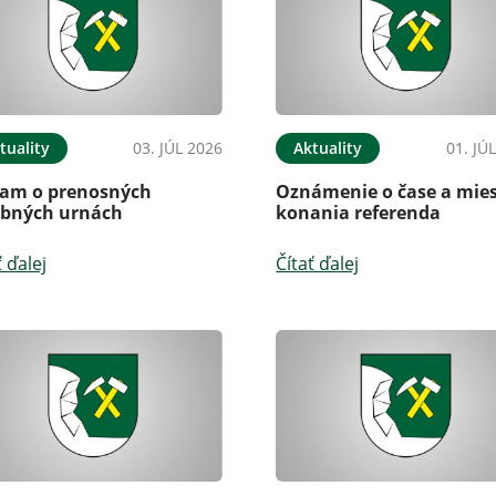
tuality
03. JÚL 2026
Aktuality
01. JÚ
am o prenosných
Oznámenie o čase a mie
ebných urnách
konania referenda
ť ďalej
Čítať ďalej