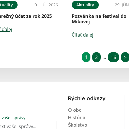
tuality
01. JÚL 2026
Aktuality
29. JÚ
rečný účet za rok 2025
Pozvánka na festival do
Mikovej
ť ďalej
Čítať ďalej
1
2
16
>
...
Rýchle odkazy
O obci
t vašej správy:
História
Školstvo