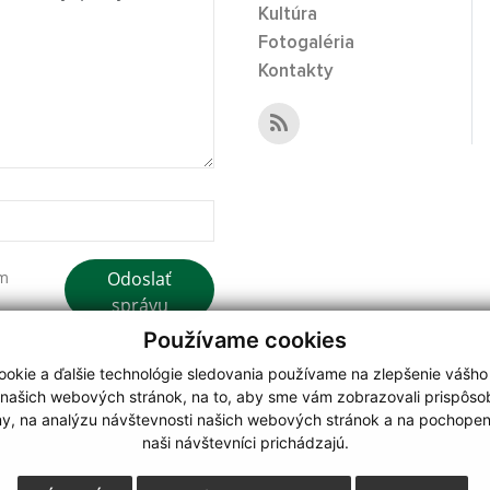
Kultúra
Fotogaléria
Kontakty
Odoslať
ím
správu
Používame cookies
okie a ďalšie technológie sledovania používame na zlepšenie vášho
 našich webových stránok, na to, aby sme vám zobrazovali prispôs
my, na analýzu návštevnosti našich webových stránok a na pochopeni
webdesign
|
naši návštevníci prichádzajú.
.
,
o.
,