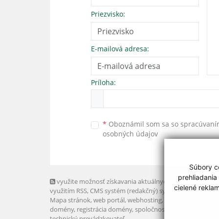
Priezvisko:
E-mailová adresa:
Príloha:
*
Oboznámil som sa so
spracúvan
osobných údajov
Súbory co
prehliadania
využite možnosť získavania aktuálnych informácií s
cielené rekla
využitím RSS
, CMS systém (redakčný) systém ECHELON 2,
Mapa stránok
,
web portál
,
webhosting
,
webex.digital, s.r.o
domény
,
registrácia domény
,
spoločnosť webex.digital, s.r.
technický prevádzkovateľ