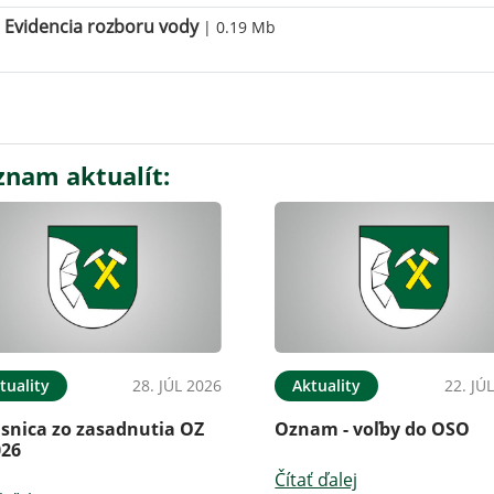
Evidencia rozboru vody
| 0.19 Mb
znam aktualít:
tuality
28. JÚL 2026
Aktuality
22. JÚ
isnica zo zasadnutia OZ
Oznam - voľby do OSO
026
Čítať ďalej