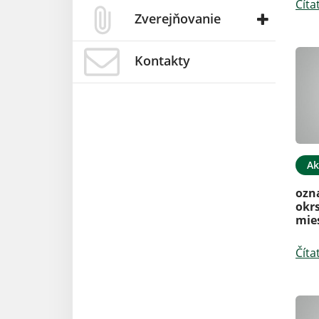
Číta
Zverejňovanie
Kontakty
Ak
ozn
okrs
mie
Číta