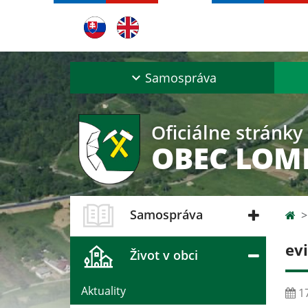
Samospráva
Oficiálne stránky
OBEC LOM
Samospráva
ev
Život v obci
Aktuality
17