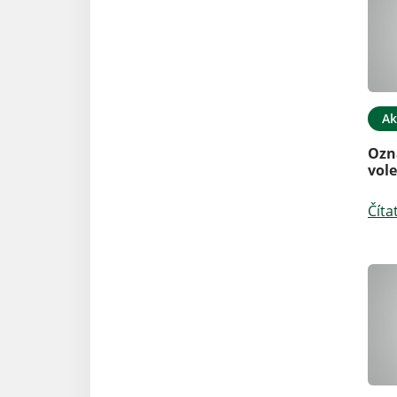
Ak
Ozn
vol
Číta