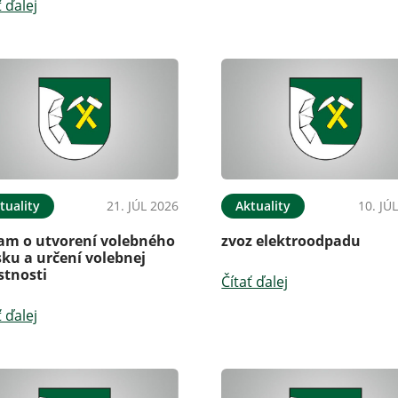
ť ďalej
tuality
21. JÚL 2026
Aktuality
10. JÚ
am o utvorení volebného
zvoz elektroodpadu
ku a určení volebnej
stnosti
Čítať ďalej
ť ďalej