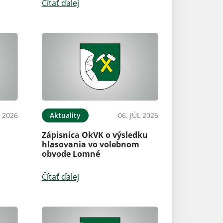
Čítať ďalej
L 2026
Aktuality
06. JÚL 2026
Zápisnica OkVK o výsledku
hlasovania vo volebnom
obvode Lomné
Čítať ďalej