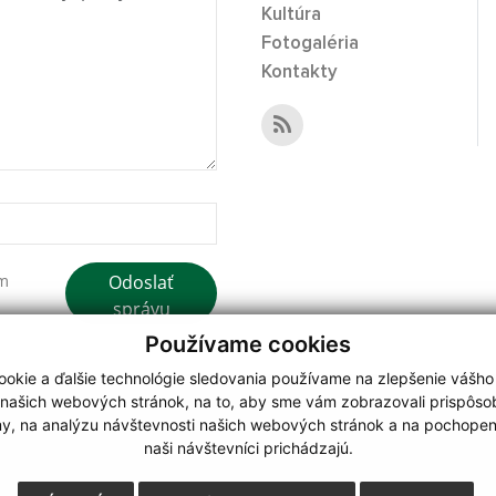
Kultúra
Fotogaléria
Kontakty
Odoslať
ím
správu
Používame cookies
okie a ďalšie technológie sledovania používame na zlepšenie vášho
 našich webových stránok, na to, aby sme vám zobrazovali prispôs
my, na analýzu návštevnosti našich webových stránok a na pochopeni
webdesign
|
naši návštevníci prichádzajú.
.
,
o.
,