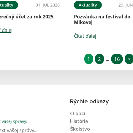
tuality
01. JÚL 2026
Aktuality
29. JÚ
rečný účet za rok 2025
Pozvánka na festival do
Mikovej
ť ďalej
Čítať ďalej
1
2
16
>
...
Rýchle odkazy
O obci
t vašej správy:
História
Školstvo