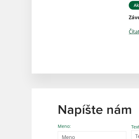
Ak
Záve
Číta
Napíšte nám
Meno:
Tex