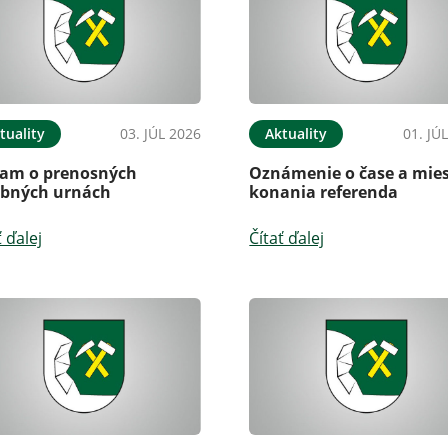
tuality
03. JÚL 2026
Aktuality
01. JÚ
am o prenosných
Oznámenie o čase a mie
ebných urnách
konania referenda
ť ďalej
Čítať ďalej