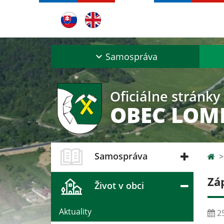
Samospráva
Oficiálne stránky
OBEC LOM
Samospráva
Zá
Život v obci
Aktuality
25