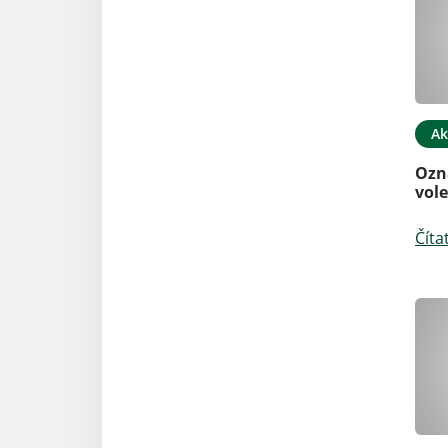
Ak
Ozn
vol
Číta