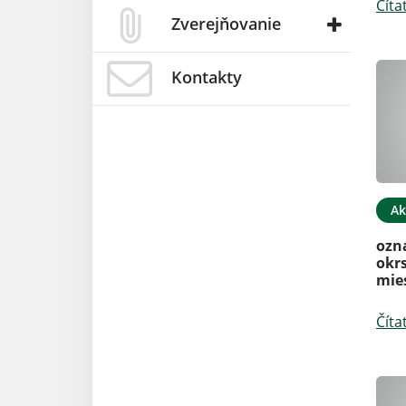
Číta
Zverejňovanie
Kontakty
Ak
ozn
okrs
mie
Číta