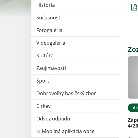
História
Súčasnosť
Fotogaléria
Videogaléria
Zo
Kultúra
Zaujímavosti
Šport
Dobrovoľný hasičský zbor
Cirkev
Ak
Odvoz odpadu
Záp
4/2
☆ Mobilná aplikácia obce