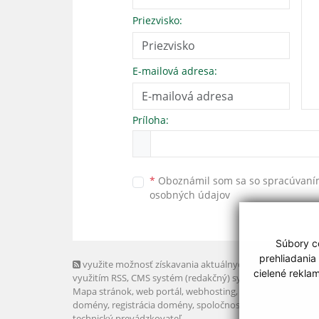
Priezvisko:
E-mailová adresa:
Príloha:
*
Oboznámil som sa so
spracúvan
osobných údajov
Súbory co
prehliadania
využite možnosť získavania aktuálnych informácií s
cielené rekla
využitím RSS
, CMS systém (redakčný) systém ECHELON 2,
Mapa stránok
,
web portál
,
webhosting
,
webex.digital, s.r.o
domény
,
registrácia domény
,
spoločnosť webex.digital, s.r.
technický prevádzkovateľ