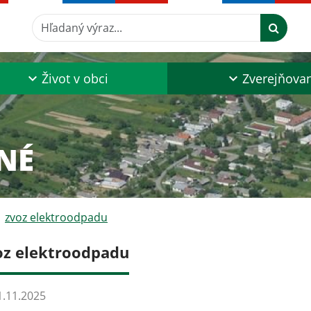
Hľadaný výraz...
Život v obci
Zverejňova
NÉ
zvoz elektroodpadu
oz elektroodpadu
.11.2025