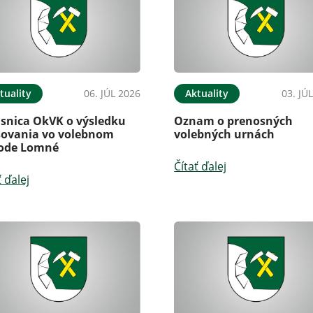
tuality
06. JÚL 2026
Aktuality
03. JÚ
isnica OkVK o výsledku
Oznam o prenosných
sovania vo volebnom
volebných urnách
ode Lomné
Čítať ďalej
ť ďalej