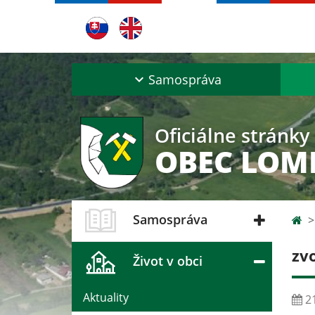
Samospráva
Oficiálne stránky
OBEC LOM
Samospráva
zv
Život v obci
Aktuality
21