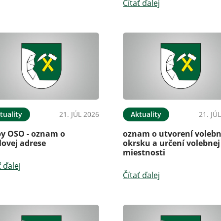
Čítať ďalej
tuality
21. JÚL 2026
Aktuality
21. JÚ
by OSO - oznam o
oznam o utvorení voleb
lovej adrese
okrsku a určení volebnej
miestnosti
ť ďalej
Čítať ďalej