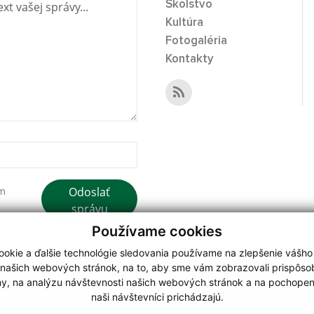
Školstvo
Kultúra
Fotogaléria
Kontakty
Odoslať
ím
správu
Používame cookies
okie a ďalšie technológie sledovania používame na zlepšenie vášho
 našich webových stránok, na to, aby sme vám zobrazovali prispôs
my, na analýzu návštevnosti našich webových stránok a na pochopeni
webdesign
|
naši návštevníci prichádzajú.
.
,
o.
,