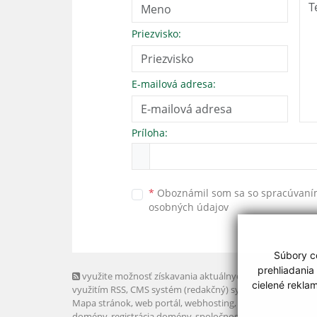
Priezvisko:
E-mailová adresa:
Príloha:
*
Oboznámil som sa so
spracúvan
osobných údajov
Súbory co
prehliadania
využite možnosť získavania aktuálnych informácií s
cielené rekla
využitím RSS
, CMS systém (redakčný) systém ECHELON 2,
Mapa stránok
,
web portál
,
webhosting
,
webex.digital, s.r.o
domény
,
registrácia domény
,
spoločnosť webex.digital, s.r.