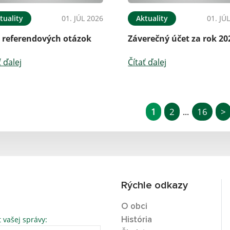
tuality
01. JÚL 2026
Aktuality
01. JÚ
t referendových otázok
Záverečný účet za rok 20
ť ďalej
Čítať ďalej
1
2
16
>
...
Rýchle odkazy
O obci
t vašej správy:
História