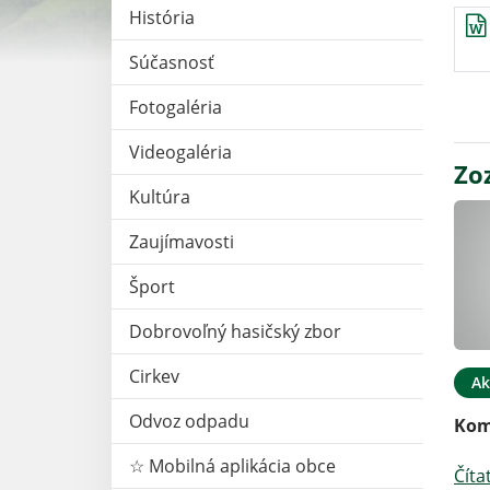
História
Súčasnosť
Fotogaléria
Videogaléria
Zo
Kultúra
Zaujímavosti
Šport
Dobrovoľný hasičský zbor
Cirkev
Ak
Odvoz odpadu
Kom
☆ Mobilná aplikácia obce
Číta