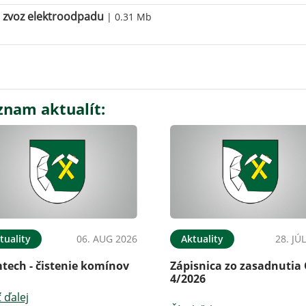
zvoz elektroodpadu
| 0.31 Mb
znam aktualít:
tuality
06. AUG 2026
Aktuality
28. JÚ
tech - čistenie komínov
Zápisnica zo zasadnutia
4/2026
ť ďalej