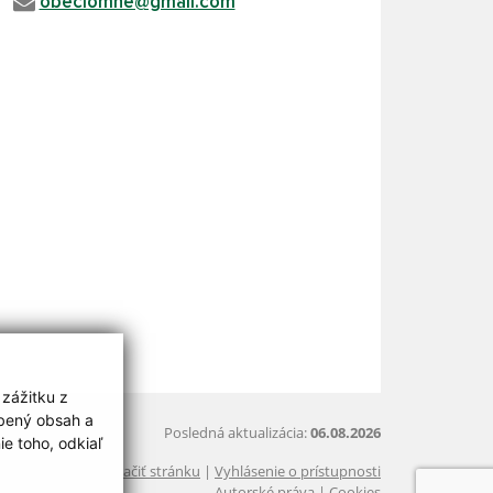
obeclomne@gmail.com
 zážitku z
obený obsah a
Posledná aktualizácia:
06.08.2026
e toho, odkiaľ
Vytlačiť stránku
|
Vyhlásenie o prístupnosti
Autorské práva
|
Cookies