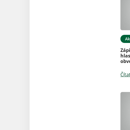
Ak
Záp
hla
obv
Číta